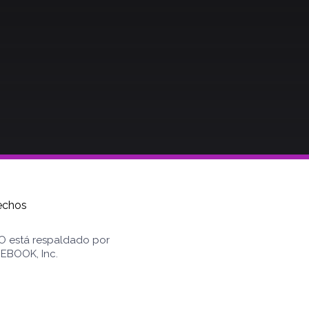
echos
 NO está respaldado por
EBOOK, Inc.