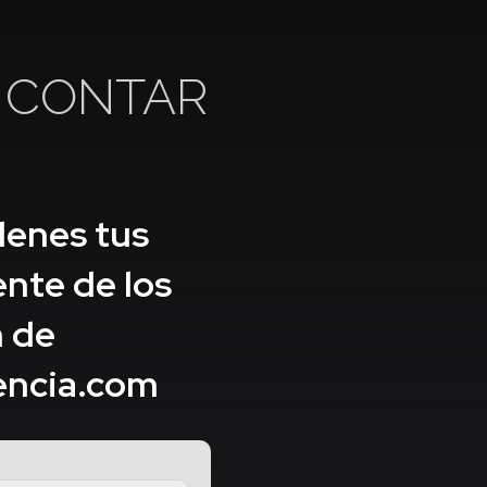
A CONTAR
llenes tus
ente de los
n de
encia.com