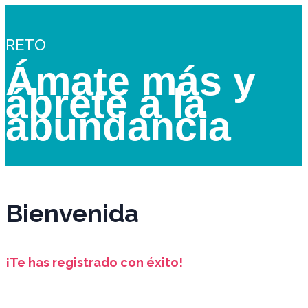
RETO
Ámate más y
ábrete a la
abundancia
Bienvenida
¡Te has registrado con éxito!