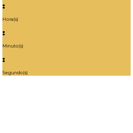
:
Hora(s)
:
Minuto(s)
:
Segundo(s)
¡Has llegado tarde!
El acesso al Festival “Mujer mentora” ha
expirado.
Ha sido un enorme placer compartir estas
practicas de las mentoras espirituales