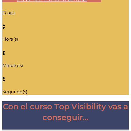
Día(s)
:
Hora(s)
:
Minuto(s)
:
Segundo(s)
Con el curso Top Visibility vas a
conseguir…