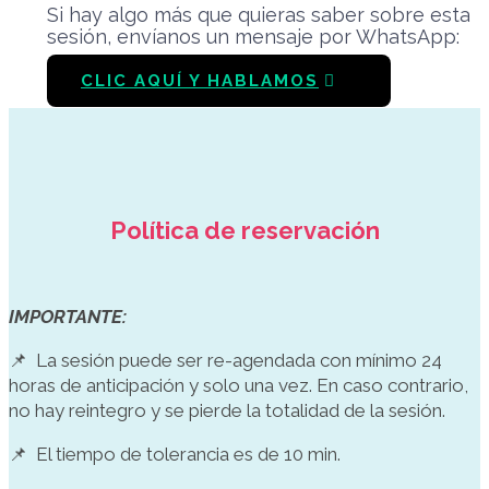
¡Nos vemos pronto!
Si hay algo más que quieras saber sobre esta
sesión, envíanos un mensaje por WhatsApp:
En esta lectura abordaremos tu tipo
energético, centros y perfil según Diseño
CLIC AQUÍ Y HABLAMOS
Humano.
Profundizando en tu propia manera de
navegar el mundo usando la energía
disponible de la manera más eficiente posible
y en cómo tomar decisiones alineadas con
quien realmente sos, sin condicionamientos
Política de reservación
externos.
IMPORTANTE:
📌
La sesión puede ser re-agendada con mínimo 24
horas de anticipación y solo una vez. En caso contrario,
no hay reintegro y se pierde la totalidad de la sesión.
📌
El tiempo de tolerancia es de 10 min.