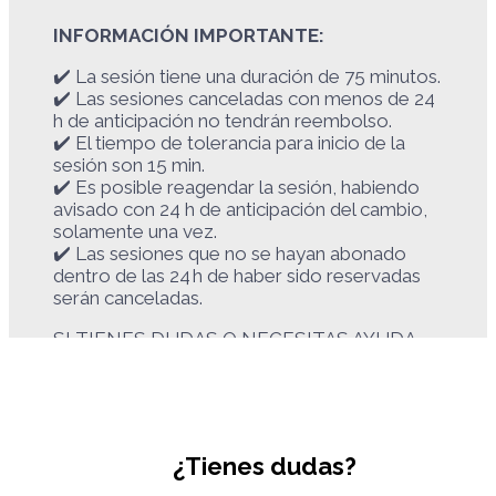
INFORMACIÓN IMPORTANTE:
✔️ La sesión tiene una duración de 75 minutos.
✔️ Las sesiones canceladas con menos de 24
h de anticipación no tendrán reembolso.
✔️ El tiempo de tolerancia para inicio de la
sesión son 15 min.
✔️ Es posible reagendar la sesión, habiendo
avisado con 24 h de anticipación del cambio,
solamente una vez.
✔️ Las sesiones que no se hayan abonado
dentro de las 24 h de haber sido reservadas
serán canceladas.
SI TIENES DUDAS O NECESITAS AYUDA
CON ALGUNA PARTE DEL PROCESO,
PUEDES ESCRIBIRNOS A
hola@pulsocolectivo.com
Preparación previa: Espacio tranquilo, con
¿Tienes dudas?
buena conexión a Internet.