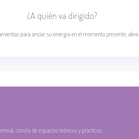
¿A quién va dirigido?
amientas para anclar su energía en el momento presente, alin
sencial, consta de espacios teóricos y prácticos.