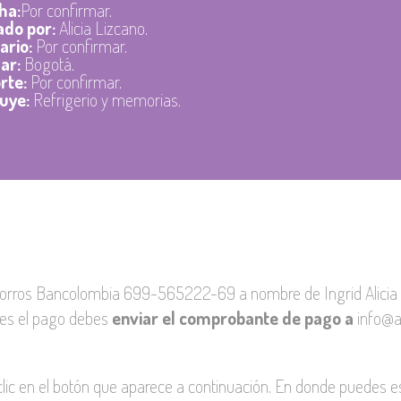
ha:
Por confirmar.
ado por:
Alicia Lizcano.
ario:
Por confirmar.
ar:
Bogotá.
rte:
Por confirmar.
luye:
Refrigerio y memorias.
rros Bancolombia 699-565222-69 a nombre de Ingrid Alicia L
ces el pago debes
enviar el comprobante de pago a
info@a
clic en el botón que aparece a continuación. En donde puedes