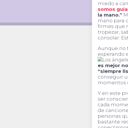
miedo a cami
somos guías
la mano.”
Me
mano para c
firmes que m
tropezar, sa
consolar. E
Aunque no te
esperando el
es mejor no
“siempre li
conseguir u
momentos d
Y en este pr
ser consci
cada moment
de cancione
personas que
bastante re
conectarnos