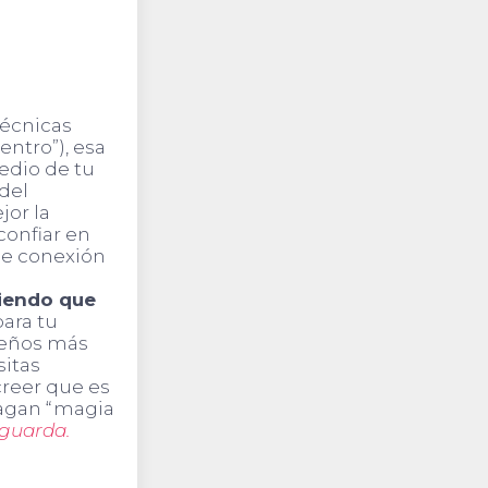
técnicas
entro”), esa
edio de tu
 del
or la
confiar en
biendo que
ara tu
sueños más
sitas
creer que es
hagan “magia
 guarda.