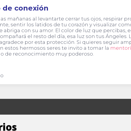
o de conexión
 las mañanas al levantarte cerrar tus ojos, respirar p
, sentir los latidos de tu corazón y visualizar com
e abriga con su amor. El color de luz que percibas, e
compañará el resto del día, esa luz son tus Ángeles. 
a agradece por esta protección. Si quieres seguir am
n estos hermosos seres te invito a tomar la
mentorí
no de reconocimiento muy poderoso.
no
rios