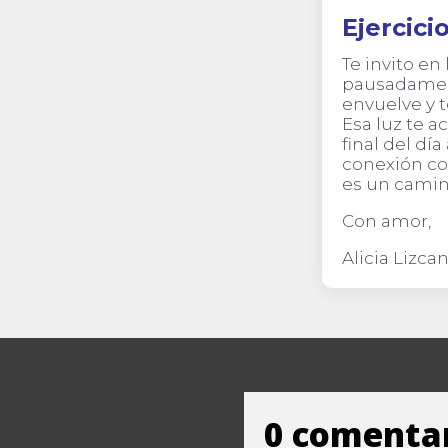
Ejercici
Te invito en
pausadamente
envuelve y t
Esa luz te a
final del dí
conexión co
es un cami
Con amor,
Alicia Lizca
0 comenta