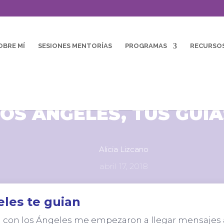
OBRE MÍ
SESIONES MENTORÍAS
PROGRAMAS
RECURSO
LOS ÁNGELES, TUS GUÍA
Alicia Lizcano
abril 17, 2018
eles te guian
 con los Ángeles me empezaron a llegar mensajes 