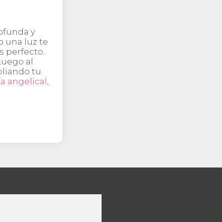
rofunda y
o una luz te
s perfecto.
Luego al
pliando tu
a angelical
,