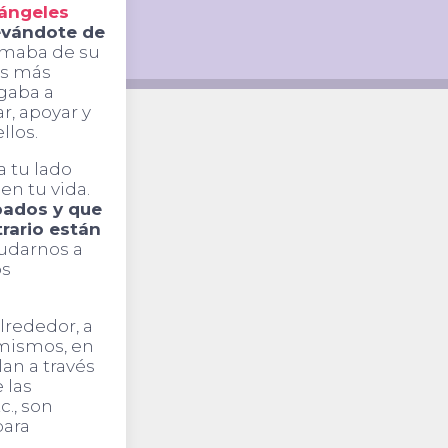
 ángeles
evándote de
omaba de su
os más
egaba a
r, apoyar y
llos.
a tu lado
en tu vida.
pados y que
trario están
udarnos a
os
lrededor, a
mismos, en
an a través
 las
c., son
para