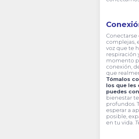
Conexió
Conectarse c
complejas, e
voz que te 
respiración 
momento pr
conexión, de
que realment
Tómalos co
los que les
puedes conf
bienestar te
profundos. 
esperar a ap
posible, ex
en tu vida.
T