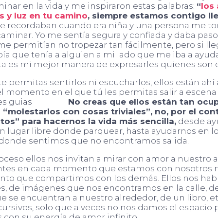
nar en la vida y me inspiraron estas palabras:
“
los
 y luz en tu camino
, siempre estamos contigo ll
 recordaban cuando era niña y una persona me t
aminar. Yo me sentía segura y confiada y daba pas
e permitían no tropezar tan fácilmente, pero si ll
bía que tenía a alguien a mi lado que me iba a ayuda
sta es mi mejor manera de expresarles quienes son e
 permitas sentirlos ni escucharlos, ellos están ahí 
 momento en el que tú les permitas salir a escena 
No creas que ellos están tan ocu
 “molestarlos con cosas triviales”, no, por el con
stos” para hacernos la vida más sencilla,
desde ay
n lugar libre donde parquear, hasta ayudarnos en l
onde sentimos que no encontramos salida.
oceso ellos nos invitan a mirar con amor a nuestro a
entes en cada momento que estamos con nosotros 
o que compartimos con los demás. Ellos nos habl
s, de imágenes que nos encontramos en la calle, de
 se encuentran a nuestro alrededor, de un libro, et
cursivos, solo que a veces no nos damos el espacio 
 con su energía de amor infinito.