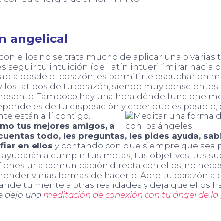
n angelical
on ellos no se trata mucho de aplicar una o varias 
s seguir tu intuición (del latín intueri “mirar hacia d
habla desde el corazón, es permitirte escuchar en m
y los latidos de tu corazón, siendo muy conscientes
esente. Tampoco hay una hora dónde funcione mej
pende es de tu disposición y creer que es posible, 
e están allí contigo.
mo tus mejores amigos, a
 cuentas todo, les preguntas, les pides ayuda, sa
iar en ellos
y contando con que siempre que sea p
 ayudarán a cumplir tus metas, tus objetivos, tus 
Tienes una comunicación directa con ellos, no nece
render varias formas de hacerlo. Abre tu corazón a 
pande tu mente a otras realidades y deja que ellos 
e dejo una
meditación de conexión con tu ángel de la