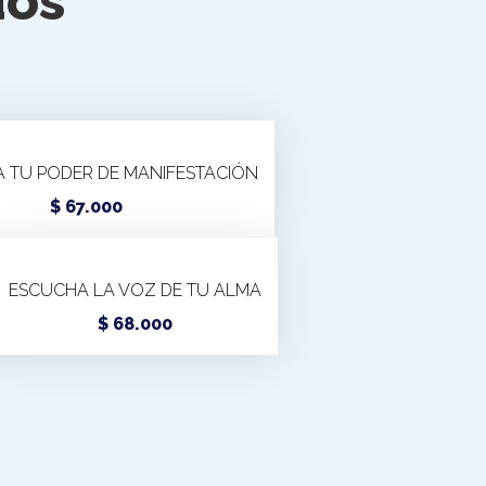
dos
 TU PODER DE MANIFESTACIÓN
Este
$
67.000
producto
tiene
ESCUCHA LA VOZ DE TU ALMA
múltiples
variantes.
Este
$
68.000
Las
producto
opciones
tiene
se
múltiples
pueden
variantes.
elegir
Las