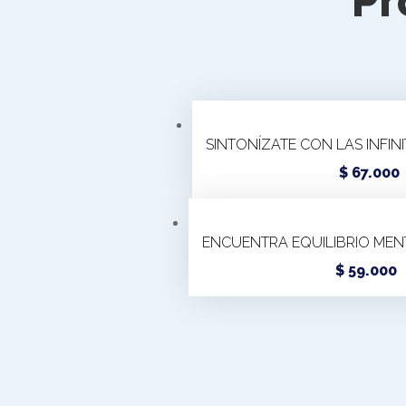
Pr
SINTONÍZATE CON LAS INFINI
$
67.000
t
ENCUENTRA EQUILIBRIO MEN
m
v
E
$
59.000
p
t
m
v
e
L