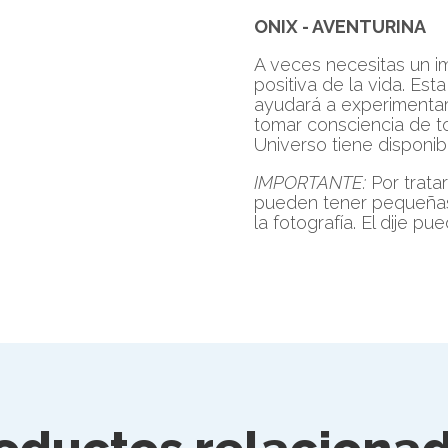
EMOCIONAL
cantidad
ONIX - AVENTURINA
A veces necesitas un i
positiva de la vida. Es
ayudará a experimentar
tomar consciencia de to
Universo tiene disponibl
IMPORTANTE:
Por trata
pueden tener pequeñas
la fotografía. El dije pue