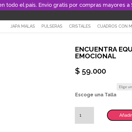
en todo el país. Envio gratis por compras mayores a
JAPA MALAS
PULSERAS
CRISTALES
CUADROS CON 
ENCUENTRA EQUI
EMOCIONAL
$
59.000
Escoge una Talla
ENCUENTRA
EQUILIBRIO
Añadir
MENTAL
Y