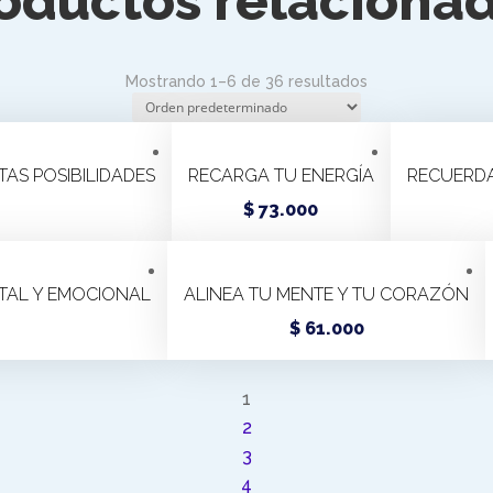
oductos relaciona
Mostrando 1–6 de 36 resultados
TAS POSIBILIDADES
RECARGA TU ENERGÍA
RECUERDA
Este
Este
$
73.000
producto
producto
iene
tiene
TAL Y EMOCIONAL
últiples
ALINEA TU MENTE Y TU CORAZÓN
múltiples
ariantes.
variantes.
ste
Este
$
61.000
Las
Las
roducto
producto
opciones
opciones
iene
tiene
1
se
se
últiples
múltiples
2
pueden
pueden
ariantes.
variantes.
3
legir
elegir
as
Las
4