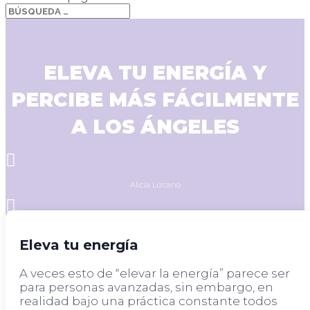
ELEVA TU ENERGÍA Y
PERCIBE MÁS FÁCILMENTE
A LOS ÁNGELES

Alicia Lizcano

julio 15, 2021
Eleva tu energía
A veces esto de “elevar la energía” parece ser
para personas avanzadas, sin embargo, en
realidad bajo una práctica constante todos